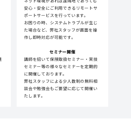
行
ネット環境があれば遠隔地であっても
安心・安全にご利用できるリモートサ
ポートサービスを行っています。
お困りの時、システムトラブルが生じ
た場合など、弊社スタッフが画面を操
し
作し即時対応が可能です。
セミナー開催
連
講師を招いて保険取扱セミナー・実技
セミナー等の様々なセミナーを定期的
、
に開催しております。
レ
弊社スタッフによる少人数制の無料相
認
談会や勉強会もご要望に応じて開催い
たします。