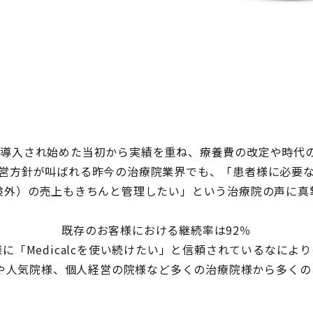
コンが導入され始めた当初から実績を重ね、療養費の改定や時
営方針が叫ばれる昨今の治療院業界でも、「患者様に必要
険外）の売上もきちんと管理したい」という治療院の声に真
既存のお客様における継続率は92％
に「Medicalcを使い続けたい」と信頼されているなによ
プ院様や人気院様、個人経営の院様など多くの治療院様から多く