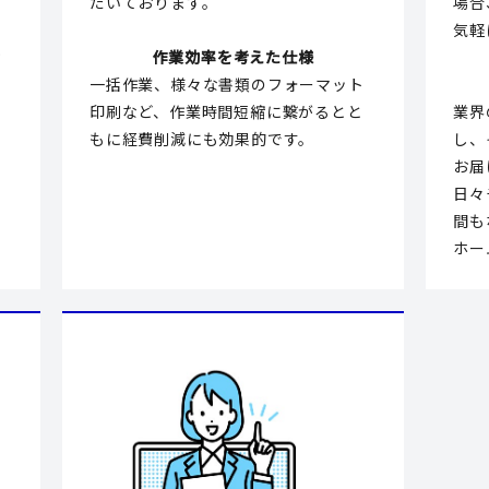
だいております。
場合
の
気軽
お
作業効率を考えた仕様
一括作業、様々な書類のフォーマット
印刷など、作業時間短縮に繋がるとと
業界
もに経費削減にも効果的です。
し、
お届
り
日々
間も
ホー