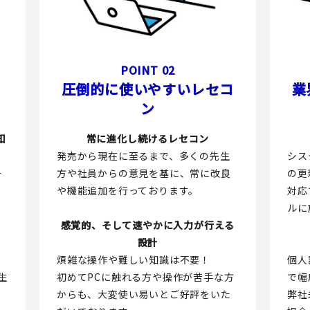
POINT 02
圧倒的に使いやすいレセコ
業
ン
知
常に進化し続けるレセコン
発売から現在に至るまで、多くの先生
シス
そ
方や社員からの意見を基に、常に改良
の更
や機能追加を行っております。
対応
行
ルに
感覚的、そして速やかに入力が行える
設計
煩雑な操作や難しい知識は不要！
個人
生
初めてPCに触れる方や操作が苦手な方
で幅
に
からも、大変使い易いとご好評をいた
弊社