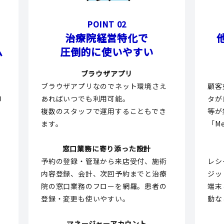
POINT 02
治療院経営特化で
ム
圧倒的に使いやすい
ブラウザアプリ
ッ
ブラウザアプリなのでネット環境さえ
顧客
0
あればいつでも利用可能。
タが
ポ
複数のスタッフで運用することもでき
等が
ます。
「M
窓口業務に寄り添った設計
が
予約の登録・管理から来店受付、施術
レシ
内容登録、会計、次回予約までと治療
ジッ
そ
院の窓口業務のフローを網羅。患者の
端末
登録・変更も使いやすい。
動な
マネージャーアカウント