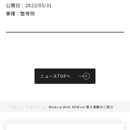
公開日：2022/05/31
業種：整骨院
ニュースTOPへ
TOP
ニュース
Medical Web. NEWver 導入実績のご紹介 ＜
GBS巣鴨地蔵通り整骨院・鍼灸院/筋膜整体院
様＞