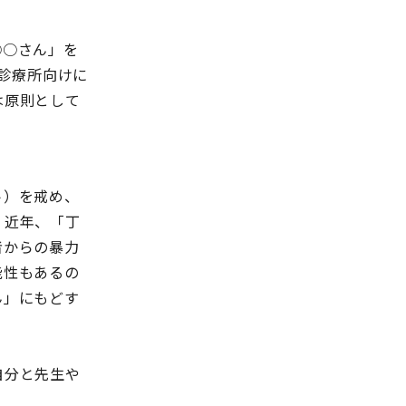
○○さん」を
や診療所向けに
は原則として
。
ト）を戒め、
、近年、「丁
者からの暴力
能性もあるの
ん」にもどす
自分と先生や