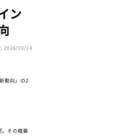
イン
向
2024/03/14
新動向」の2
認。その概要