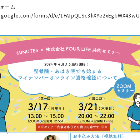
ォーム
cs.google.com/forms/d/e/1FAIpQLSc3hXYe2xEgbWX43