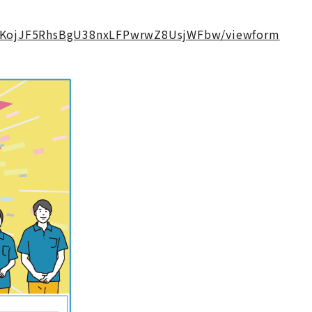
wGKojJF5RhsBgU38nxLFPwrwZ8UsjWFbw/viewform