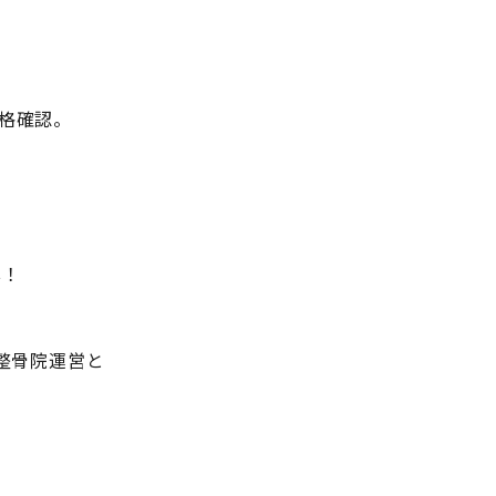
格確認。
心！
整骨院運営と