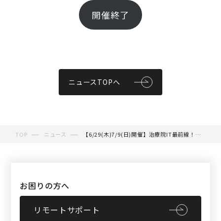
開催終了
ニュースTOPへ
TOP
ニュース
【6/29(木)7/9(日)開催】治療院IT最前線！現
場オペレーションを最適化する2つの重大要素
大公開！！
お困りの方へ
リモートサポート