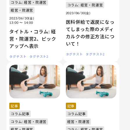
コラム: 経営・院運営
コラム: 経営・院運営
経営・院運営
2023/06/30(金)
2023/06/30(金)
医科併給で返戻になっ
13:00
〜 14:00
てしまった際のメディ
タイトル・コラム: 経
カルクの修正方法につ
営・院運営2、ピック
いて！
アップへ表示
タグテスト
タグテスト2
タグテスト
タグテスト2
記事
記事
コラム記事
コラム記事
コラム: 経営・院運営
経営・院運営
経営・院運営
コラム: 経営・院運営