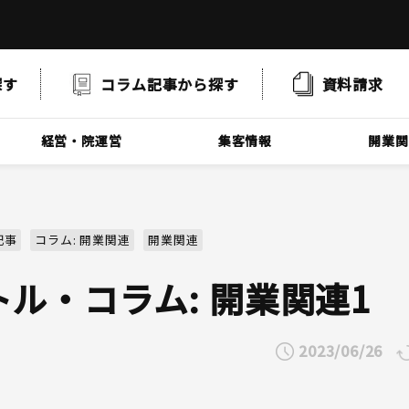
探す
コラム記事
から探す
資料
請求
経営・院運営
集客情報
開業関
記事
コラム: 開業関連
開業関連
ル・コラム: 開業関連1
2023/06/26