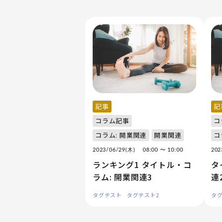
記事
記
コラム記事
コ
コラム: 開業関連
開業関連
コ
2023/06/29(木)
08:00
〜 10:00
20
ランキング1 タイトル・コ
タ
ラム: 開業関連3
連
タグテスト
タグテスト2
タ