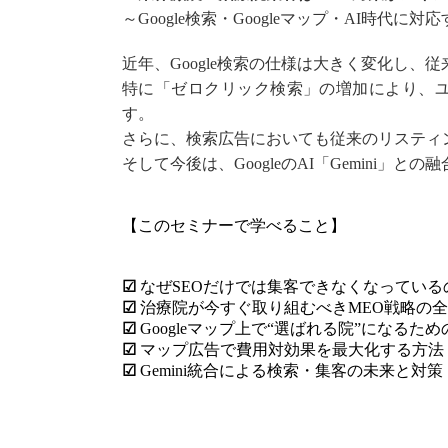
～Google検索・Googleマップ・AI時代
近年、Google検索の仕様は大きく変化し、
特に「ゼロクリック検索」の増加により、ユ
す。
さらに、検索広告においても従来のリスティ
そして今後は、GoogleのAI「Gemini
【このセミナーで学べること】
☑
なぜSEOだけでは集客できなくなっている
☑
治療院が今すぐ取り組むべきMEO戦略の
☑
Googleマップ上で“選ばれる院”になるた
☑
マップ広告で費用対効果を最大化する方法
☑
Gemini統合による検索・集客の未来と対策