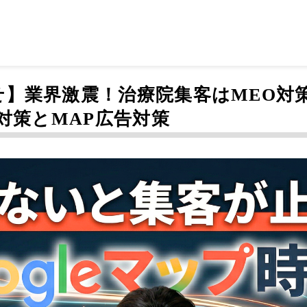
】業界激震！治療院集客はMEO対策
対策とMAP広告対策